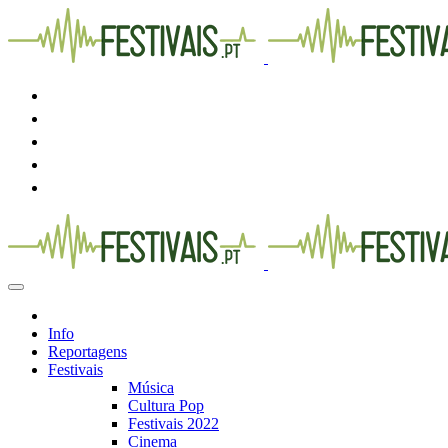
Info
Reportagens
Festivais
Música
Cultura Pop
Festivais 2022
Cinema