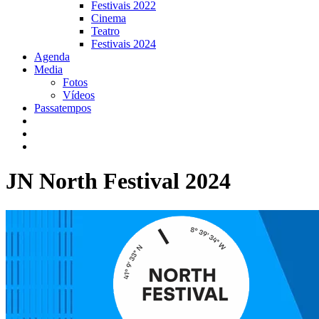
Festivais 2022
Cinema
Teatro
Festivais 2024
Agenda
Media
Fotos
Vídeos
Passatempos
JN North Festival 2024