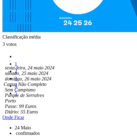
Classificação média
3 votos
1
sexta-feira, 24 maio 2024
2
sábado, 25 maio 2024
3
domingo, 26 maio 2024
Cartaz Não Completo
4
Sem Campismo
5
Parque de Serralves
Porto
Passe: 99 Euros
Diário: 55 Euros
Onde Ficar
24 Maio
confirmados