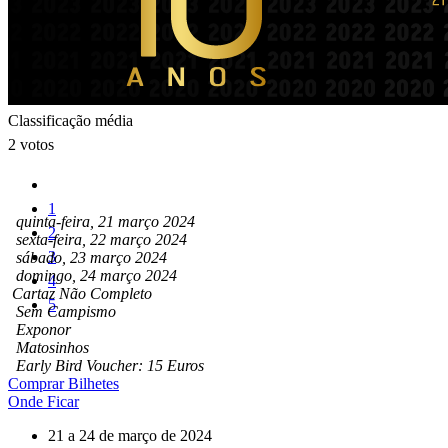
Classificação média
2 votos
1
quinta-feira, 21 março 2024
2
sexta-feira, 22 março 2024
3
sábado, 23 março 2024
domingo, 24 março 2024
4
Cartaz Não Completo
5
Sem Campismo
Exponor
Matosinhos
Early Bird Voucher: 15 Euros
Comprar Bilhetes
Onde Ficar
21 a 24 de março de 2024