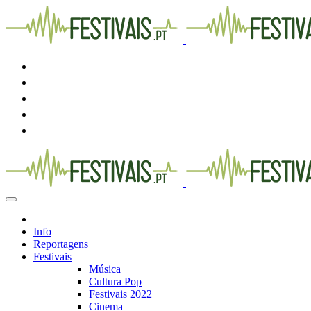
Info
Reportagens
Festivais
Música
Cultura Pop
Festivais 2022
Cinema