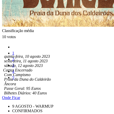
Classificação média
10 votos
1
quinta-feira, 10 agosto 2023
2
sexta-feira, 11 agosto 2023
3
sábado, 12 agosto 2023
Cartaz Encerrado
4
Com Campismo
5
Praia da Duna do Caldeirão
Âncora
Passe Geral: 95 Euros
Bilhetes Diários: 40 Euros
Onde Ficar
9 AGOSTO - WARMUP
CONFIRMADOS