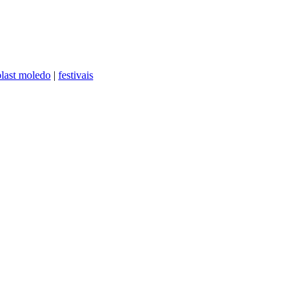
blast moledo
|
festivais