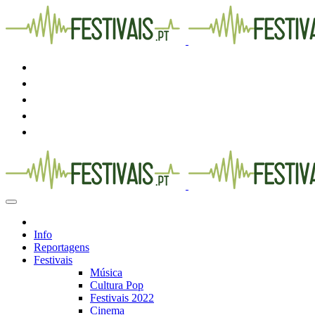
Info
Reportagens
Festivais
Música
Cultura Pop
Festivais 2022
Cinema