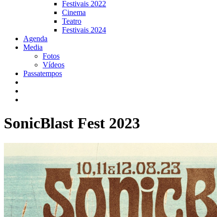
Festivais 2022
Cinema
Teatro
Festivais 2024
Agenda
Media
Fotos
Vídeos
Passatempos
SonicBlast Fest 2023