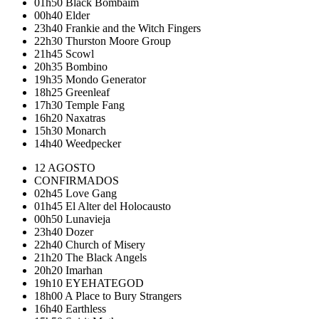
01h50
Black Bombaim
00h40
Elder
23h40
Frankie and the Witch Fingers
22h30
Thurston Moore Group
21h45
Scowl
20h35
Bombino
19h35
Mondo Generator
18h25
Greenleaf
17h30
Temple Fang
16h20
Naxatras
15h30
Monarch
14h40
Weedpecker
12 AGOSTO
CONFIRMADOS
02h45
Love Gang
01h45
El Alter del Holocausto
00h50
Lunavieja
23h40
Dozer
22h40
Church of Misery
21h20
The Black Angels
20h20
Imarhan
19h10
EYEHATEGOD
18h00
A Place to Bury Strangers
16h40
Earthless