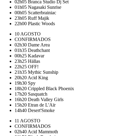
02h05
Branca Studio Dj Set
01h05
Nagasaki Sunrise
00h05
Scatterbrainiac
23h05
Ruff Majik
22h00
Plastic Woods
10 AGOSTO
CONFIRMADOS
02h30
Dame Area
01h35
Deathchant
00h25
Kadavar
23h25
Hällas
22h25
OFF!
21h35
Mythic Sunship
20h20
Acid King
19h30
Spy
18h20
Crippled Black Phoenix
17h20
Sasquatch
16h20
Death Valley Girls
15h20
Etran de L'Aïr
14h40
Desert'Smoke
11 AGOSTO
CONFIRMADOS
02h40
Acid Mammoth