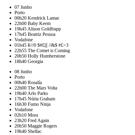
07 Junho
Porto
00h20
Kendrick Lamar
22h00
Baby Keem
19h45
Alison Goldfrapp
17h45
Beatriz Pessoa
Vodafone
01h45
¥///0 $#£[[ //&$ #£>3
22h55
The Comet is Coming
20h50
Holly Humberstone
18h40
Georgia
08 Junho
Porto
00h40
Rosalía
22h00
The Mars Volta
19h40
Arlo Parks
17h45
Núria Graham
16h30
Fumo Ninja
Vodafone
02h10
Mora
23h20
Fred Again
20h50
Maggie Rogers
19h40
Shellac