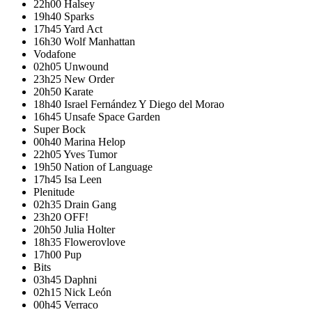
22h00
Halsey
19h40
Sparks
17h45
Yard Act
16h30
Wolf Manhattan
Vodafone
02h05
Unwound
23h25
New Order
20h50
Karate
18h40
Israel Fernández Y Diego del Morao
16h45
Unsafe Space Garden
Super Bock
00h40
Marina Helop
22h05
Yves Tumor
19h50
Nation of Language
17h45
Isa Leen
Plenitude
02h35
Drain Gang
23h20
OFF!
20h50
Julia Holter
18h35
Flowerovlove
17h00
Pup
Bits
03h45
Daphni
02h15
Nick León
00h45
Verraco