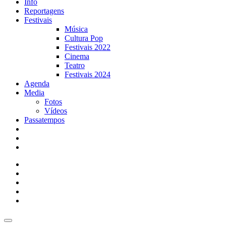
Info
Reportagens
Festivais
Música
Cultura Pop
Festivais 2022
Cinema
Teatro
Festivais 2024
Agenda
Media
Fotos
Vídeos
Passatempos