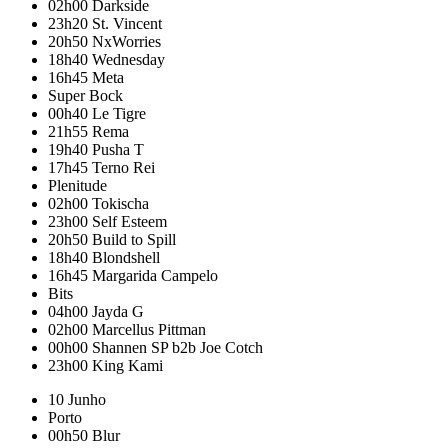
02h00
Darkside
23h20
St. Vincent
20h50
NxWorries
18h40
Wednesday
16h45
Meta
Super Bock
00h40
Le Tigre
21h55
Rema
19h40
Pusha T
17h45
Terno Rei
Plenitude
02h00
Tokischa
23h00
Self Esteem
20h50
Build to Spill
18h40
Blondshell
16h45
Margarida Campelo
Bits
04h00
Jayda G
02h00
Marcellus Pittman
00h00
Shannen SP b2b Joe Cotch
23h00
King Kami
10 Junho
Porto
00h50
Blur