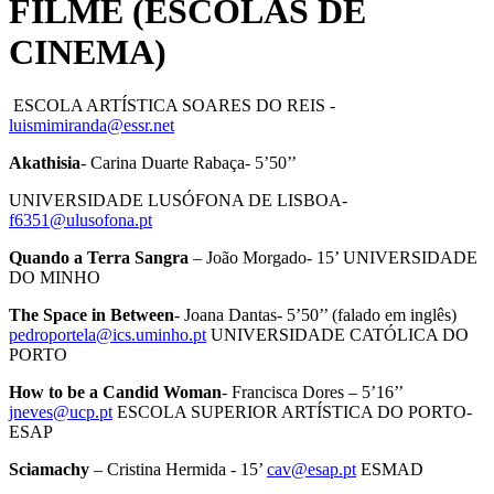
FILME (ESCOLAS DE
CINEMA)
ESCOLA ARTÍSTICA SOARES DO REIS -
luismimiranda@essr.net
Akathisia
- Carina Duarte Rabaça- 5’50’’
UNIVERSIDADE LUSÓFONA DE LISBOA-
f6351@ulusofona.pt
Quando a Terra Sangra
– João Morgado- 15’ UNIVERSIDADE
DO MINHO
The Space in Between
- Joana Dantas- 5’50’’ (falado em inglês)
pedroportela@ics.uminho.pt
UNIVERSIDADE CATÓLICA DO
PORTO
How to be a Candid Woman
- Francisca Dores – 5’16’’
jneves@ucp.pt
ESCOLA SUPERIOR ARTÍSTICA DO PORTO-
ESAP
Sciamachy
– Cristina Hermida - 15’
cav@esap.pt
ESMAD