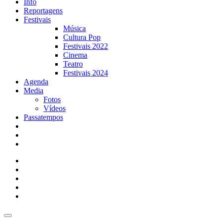
Info
Reportagens
Festivais
Música
Cultura Pop
Festivais 2022
Cinema
Teatro
Festivais 2024
Agenda
Media
Fotos
Vídeos
Passatempos