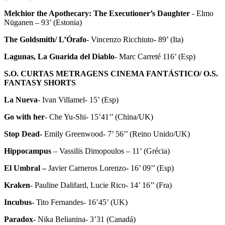
Melchior the Apothecary: The Executioner’s Daughter
- Elmo
Nüganen – 93’ (Estonia)
The Goldsmith/ L’Órafo
- Vincenzo Ricchiuto- 89’ (Ita)
Lagunas, La Guarida del Diablo
- Marc Carreté 116’ (Esp)
S.O. CURTAS METRAGENS CINEMA FANTÁSTICO/ O.S.
FANTASY SHORTS
La Nueva
- Ivan Villamel- 15’ (Esp)
Go with her
- Che Yu-Shi- 15’41’’ (China/UK)
Stop Dead-
Emily Greenwood- 7’ 56’’ (Reino Unido/UK)
Hippocampus
– Vassilis Dimopoulos – 11’ (Grécia)
El Umbral –
Javier Carneros Lorenzo- 16’ 09’’ (Esp)
Kraken
- Pauline Dalifard, Lucie Rico- 14’ 16’’ (Fra)
Incubus
- Tito Fernandes- 16’45’ (UK)
Paradox-
Nika Belianina- 3’31 (Canadá)