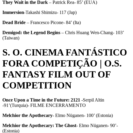
They Wait in the Dark
– Patrick Rea- 85’ (EUA)
Immersion
-Takashi Shimizu- 117 (Jap)
Dead Bride
– Francesco Picone- 84’ (Ita)
Demigod: the Legend Begins
– Chris Huang Wen-Chang- 103’
(Taiwan)
S. O. CINEMA FANTÁSTICO
FORA COMPETIÇÃO | O.S.
FANTASY FILM OUT OF
COMPETITION
Once Upon a Time in the Future: 2121
-Serpil Altin
-91’(Turquia)- FILME ENCERRAMENTO
Melchior the Apothecary
- Elmo Nüganen- 100’ (Estonia)
Melchior the Apothecary: The Ghost
- Elmo Nüganen- 90’-
(Estonia)