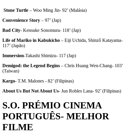
Stone
Turtle
– Woo Ming Jin- 92’ (Malásia)
Convenience Story
– 97’ (Jap)
Bad City
- Kensuke Sonomura- 118’ (Jap)
Life of Mariko in Kabukicho
– Eiji Uchida, Shinzô Katayama-
117’ (Japão)
Immersion
-Takashi Shimizu- 117 (Jap)
Demigod: the Legend Begins
– Chris Huang Wen-Chang- 103’
(Taiwan)
Kargo-
T.M. Malones - 82’ (Filipinas)
About Us But Not About Us
- Jun Robles Lana- 92’ (Filipinas)
S.O. PRÉMIO CINEMA
PORTUGUÊS- MELHOR
FILME