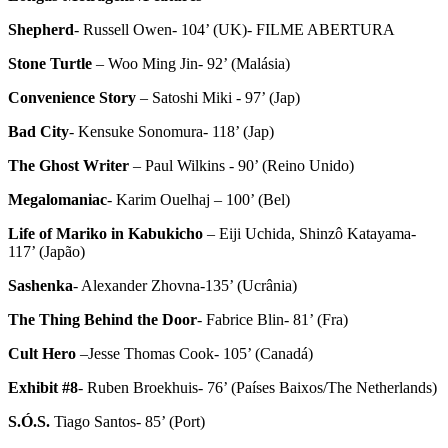
Shepherd
- Russell Owen- 104’ (UK)- FILME ABERTURA
S
tone Turtle
– Woo Ming Jin- 92’ (Malásia)
Convenience Story
– Satoshi Miki - 97’ (Jap)
Bad City
- Kensuke Sonomura- 118’ (Jap)
The Ghost Writer
– Paul Wilkins - 90’ (Reino Unido)
Megalomaniac
- Karim Ouelhaj – 100’ (Bel)
Life of Mariko in Kabukicho
– Eiji Uchida, Shinzô Katayama-
117’ (Japão)
Sashenka
- Alexander Zhovna-135’ (Ucrânia)
The Thing Behind the Door
- Fabrice Blin- 81’ (Fra)
Cult Hero
–Jesse Thomas Cook- 105’ (Canadá)
Exhibit #8
- Ruben Broekhuis- 76’ (Países Baixos/The Netherlands)
S.Ó.S.
Tiago Santos- 85’ (Port)