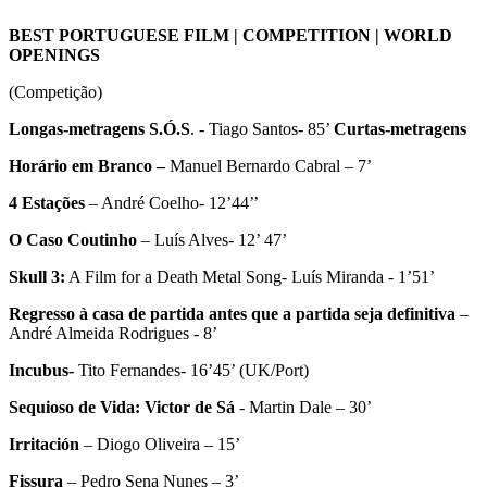
BEST PORTUGUESE FILM | COMPETITION | WORLD
OPENINGS
(Competição)
Longas-metragens S.Ó.S
. - Tiago Santos- 85’
Curtas-metragens
Horário em Branco –
Manuel Bernardo Cabral – 7’
4 Estações
– André Coelho- 12’44’’
O Caso Coutinho
– Luís Alves- 12’ 47’
Skull 3:
A Film for a Death Metal Song- Luís Miranda - 1’51’
Regresso
à
casa
de
partida
antes
que
a
partida
seja
definitiva
–
André Almeida Rodrigues - 8’
Incubus-
Tito Fernandes- 16’45’ (UK/Port)
Sequioso
de
Vida:
Victor
de
Sá
- Martin Dale – 30’
Irritación
– Diogo Oliveira – 15’
Fissura
– Pedro Sena Nunes – 3’