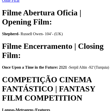
Onde Ficar
Filme Abertura Oficia |
Opening Film:
Shepherd
- Russell Owen- 104’- (UK)
Filme Encerramento | Closing
Film:
Once
Upon
a
Time
in
the
Future:
2121
-Serpil Altin -92’(Turquia)
COMPETIÇÃO CINEMA
FANTÁSTICO | FANTASY
FILM COMPETITION
Longas-Metragens /Features