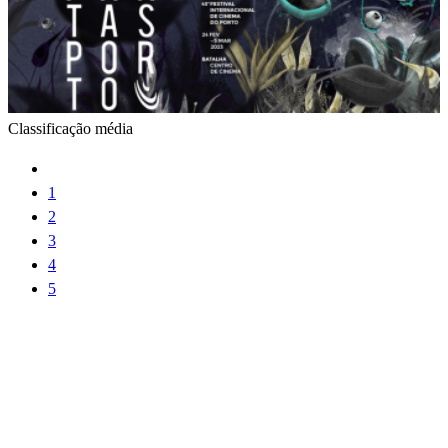
Classificação média
1
2
3
4
5