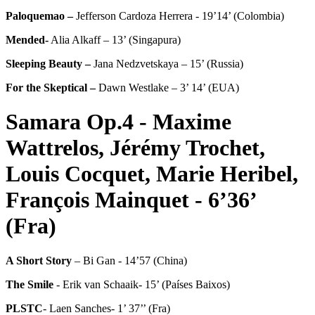
Paloquemao –
Jefferson Cardoza Herrera - 19’14’ (Colombia)
Mended-
Alia Alkaff – 13’ (Singapura)
Sleeping Beauty –
Jana Nedzvetskaya – 15’ (Russia)
For the Skeptical –
Dawn Westlake – 3’ 14’ (EUA)
Samara Op.4 - Maxime
Wattrelos, Jérémy Trochet,
Louis Cocquet, Marie Heribel,
François Mainquet - 6’36’
(Fra)
A Short Story
– Bi Gan - 14’57 (China)
The
Smile
- Erik van Schaaik- 15’ (Países Baixos)
PLSTC
- Laen Sanches- 1’ 37’’ (Fra)