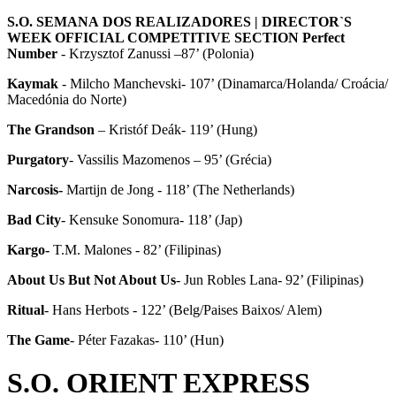
S.O.
SEMANA
DOS
REALIZADORES
| DIRECTOR`S
WEEK OFFICIAL COMPETITIVE SECTION Perfect
Number
- Krzysztof Zanussi –87’ (Polonia)
Kaymak
- Milcho Manchevski- 107’ (Dinamarca/Holanda/ Croácia/
Macedónia do Norte)
The Grandson
– Kristóf Deák- 119’ (Hung)
Purgatory
- Vassilis Mazomenos – 95’ (Grécia)
Narcosis-
Martijn de Jong - 118’ (The Netherlands)
Bad City
- Kensuke Sonomura- 118’ (Jap)
Kargo-
T.M. Malones - 82’ (Filipinas)
About Us But Not About Us
- Jun Robles Lana- 92’ (Filipinas)
Ritual
- Hans Herbots - 122’ (Belg/Paises Baixos/ Alem)
The Game
- Péter Fazakas- 110’ (Hun)
S.O. ORIENT EXPRESS