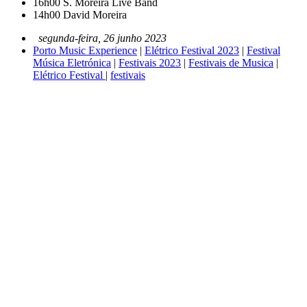
16h00
S. Moreira Live Band
14h00
David Moreira
segunda-feira, 26 junho 2023
Porto Music Experience
|
Elétrico Festival 2023
|
Festival
Música Eletrónica
|
Festivais 2023
|
Festivais de Musica
|
Elétrico Festival
|
festivais