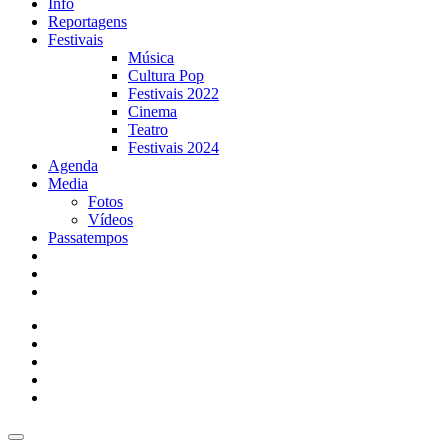
Info
Reportagens
Festivais
Música
Cultura Pop
Festivais 2022
Cinema
Teatro
Festivais 2024
Agenda
Media
Fotos
Vídeos
Passatempos